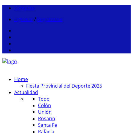
Contacto
Ingresar
/
Registrarse
Home
Fiesta Provincial del Deporte 2025
Actualidad
Todo
Colón
Unión
Rosario
Santa Fe
Rafaela