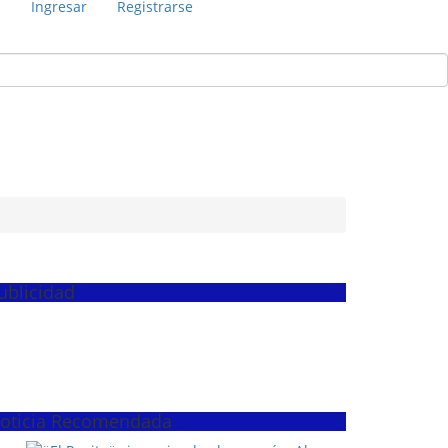
s
Ingresar
Registrarse
ublicidad
oticia Recomendada