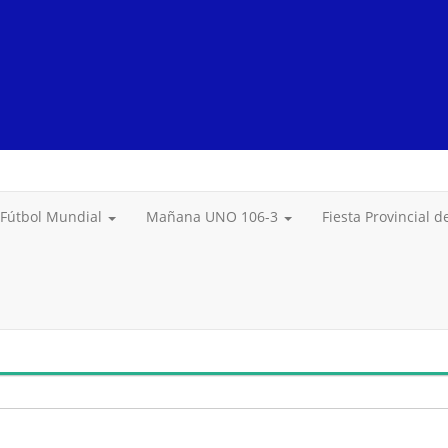
Fútbol Mundial
Mañana UNO 106-3
Fiesta Provincial 