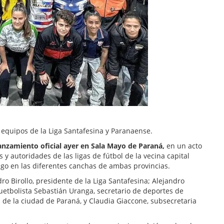
 equipos de la Liga Santafesina y Paranaense.
anzamiento oficial ayer en Sala Mayo de Paraná,
en un acto
 y autoridades de las ligas de fútbol de la vecina capital
ngo en las diferentes canchas de ambas provincias.
o Birollo, presidente de la Liga Santafesina; Alejandro
quetbolista Sebastián Uranga, secretario de deportes de
es de la ciudad de Paraná, y Claudia Giaccone, subsecretaria