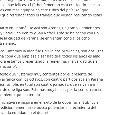
os muy felices. El fútbol femenino está creciendo, se está
gas con más equipos en este rubro del país. Así que
que refrendar todo el trabajo que vienen realizando estas
uatro en Paraná. De acá son Arenas, Belgrano, Camioneros,
 y Social San Benito y San Rafael. Esto se ha hecho con un
de la ciudad de Paraná, se enfrentan contra los ocho
trerriano.
os juntamos la idea fue unir la dos provincias, son dos ligas
na copa que empieza a ser habitual todos los años es algo
hora estamos presentando la femenina, y la verdad que el
factorio".
ifestó que "Estamos muy contentos por el presente de
e arranca con los octavos, con cuatro partidos acá en Paraná
ión simple, en total son cuatro jornadas, que se van a ir
 de que liga son. Estamos muy felices por la concurrencia
recimiento que ha tenido".
iciativa se inspira en el éxito de la Copa Túnel Subfluvial
 edición femenina se busca potenciar el crecimiento del
mover la equidad en el deporte.