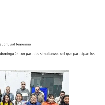
 domingo 24 con partidos simultáneos del que participan los