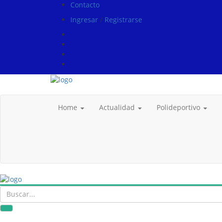
Contacto
Ingresar
/
Registrarse
Home
Actualidad
Polideportivo