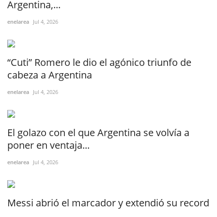
Argentina,...
enelarea
Jul 4, 2026
“Cuti” Romero le dio el agónico triunfo de
cabeza a Argentina
enelarea
Jul 4, 2026
El golazo con el que Argentina se volvía a
poner en ventaja...
enelarea
Jul 4, 2026
Messi abrió el marcador y extendió su record