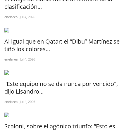
clasificación...
enelarea
Jul 4, 2026
Al igual que en Qatar: el “Dibu” Martínez se
tiñó los colores...
enelarea
Jul 4, 2026
"Este equipo no se da nunca por vencido",
dijo Lisandro...
enelarea
Jul 4, 2026
Scaloni, sobre el agónico triunfo: “Esto es