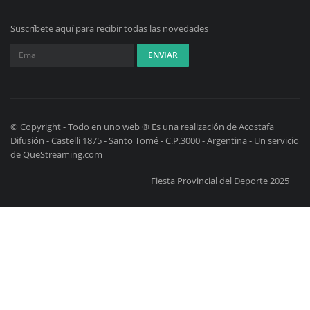
Suscríbete aquí para recibir todas las novedades
© Copyright - Todo en uno web ® Es una realización de Acostafa
Difusión - Castelli 1875 - Santo Tomé - C.P.3000 - Argentina - Un servicio
de QueStreaming.com
Fiesta Provincial del Deporte 2025