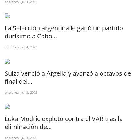
enelarea
Jul 4, 2026
La Selección argentina le ganó un partido
durísimo a Cabo...
enelarea
Jul 4, 2026
Suiza venció a Argelia y avanzó a octavos de
final del...
enelarea
Jul 3, 2026
Luka Modric explotó contra el VAR tras la
eliminación de...
enelarea
Jul 3, 2026