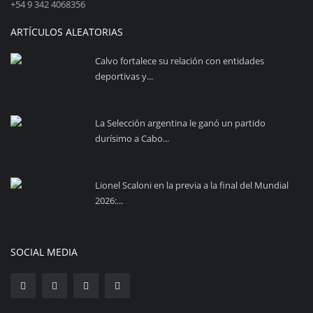
+54 9 342 4068356
ARTÍCULOS ALEATORIAS
Calvo fortalece su relación con entidades
deportivas y...
La Selección argentina le ganó un partido
durísimo a Cabo...
Lionel Scaloni en la previa a la final del Mundial
2026:...
SOCIAL MEDIA