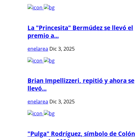
La "Princesita" Bermúdez se llevó el
premio a...
enelarea
Dic 3, 2025
Brian Impellizzeri, repitió y ahora se
llevó...
enelarea
Dic 3, 2025
"Pulga" Rodríguez, símbolo de Colón