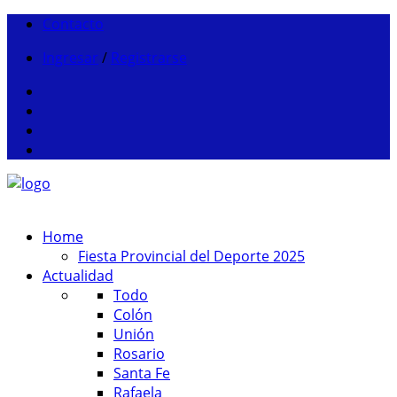
Contacto
Ingresar
/
Registrarse
Home
Fiesta Provincial del Deporte 2025
Actualidad
Todo
Colón
Unión
Rosario
Santa Fe
Rafaela