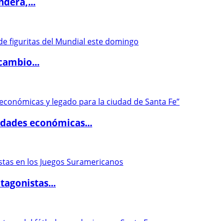
dera,...
cambio...
dades económicas...
agonistas...