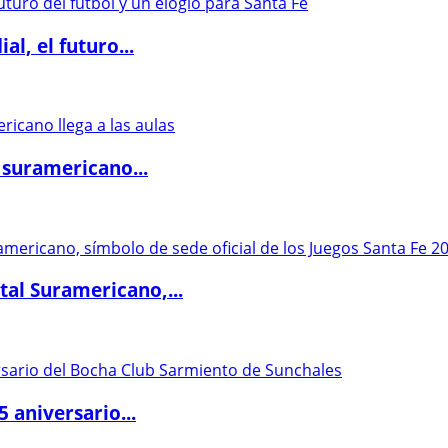
l, el futuro...
 suramericano...
al Suramericano,...
5 aniversario...