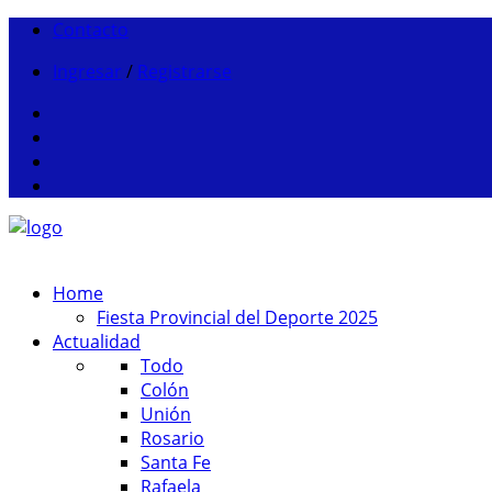
Contacto
Ingresar
/
Registrarse
Home
Fiesta Provincial del Deporte 2025
Actualidad
Todo
Colón
Unión
Rosario
Santa Fe
Rafaela