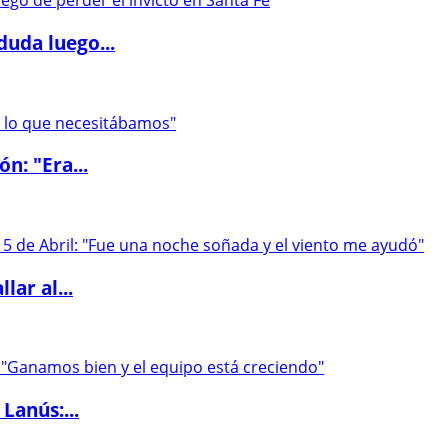
duda luego...
ón: "Era...
lar al...
Lanús:...