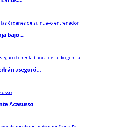
Lanús:...
a bajo...
drán aseguró...
ante Acasusso