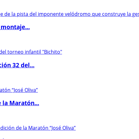
 montaje...
ón 32 del...
 la Maratón...