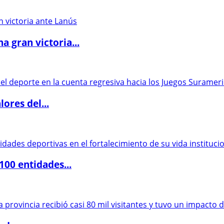
 gran victoria...
ores del...
00 entidades...