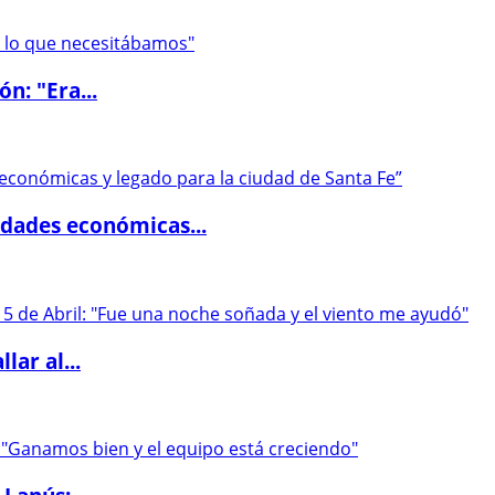
ón: "Era...
dades económicas...
lar al...