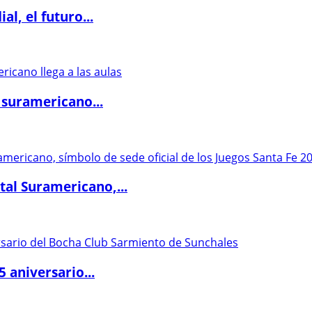
l, el futuro...
 suramericano...
al Suramericano,...
5 aniversario...