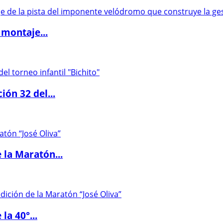
 montaje...
ón 32 del...
 la Maratón...
la 40°...