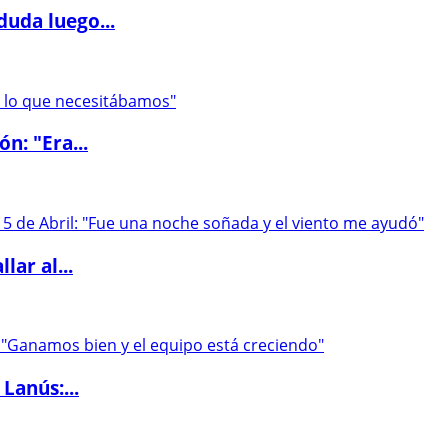
duda luego...
ón: "Era...
lar al...
Lanús:...