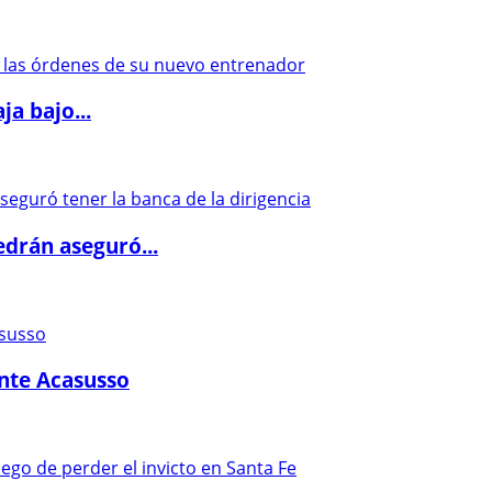
a bajo...
drán aseguró...
ante Acasusso