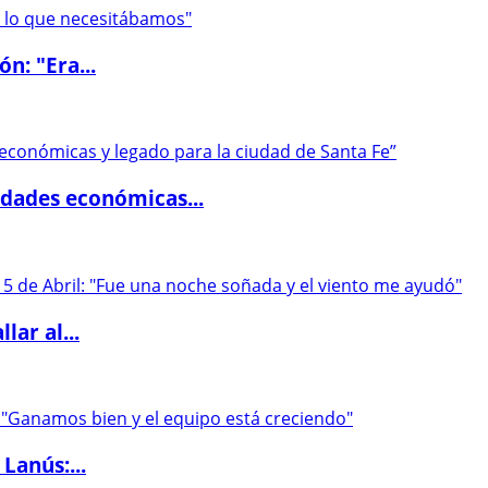
ón: "Era...
dades económicas...
lar al...
Lanús:...