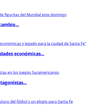
cambio...
dades económicas...
agonistas...