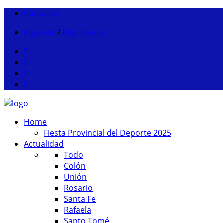
Contacto
Ingresar
/
Registrarse
Home
Fiesta Provincial del Deporte 2025
Actualidad
Todo
Colón
Unión
Rosario
Santa Fe
Rafaela
Santo Tomé