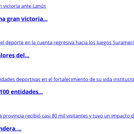
 gran victoria...
ores del...
00 entidades...
dera,...