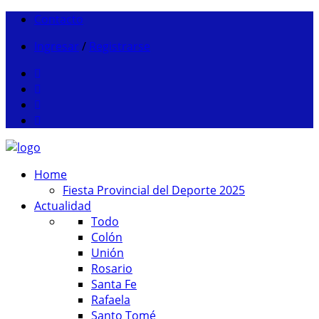
Contacto
Ingresar
/
Registrarse
Home
Fiesta Provincial del Deporte 2025
Actualidad
Todo
Colón
Unión
Rosario
Santa Fe
Rafaela
Santo Tomé