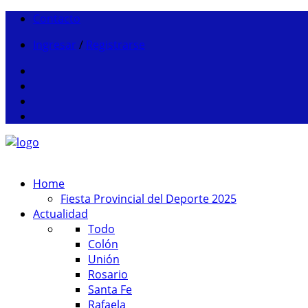
Contacto
Ingresar
/
Registrarse
Home
Fiesta Provincial del Deporte 2025
Actualidad
Todo
Colón
Unión
Rosario
Santa Fe
Rafaela