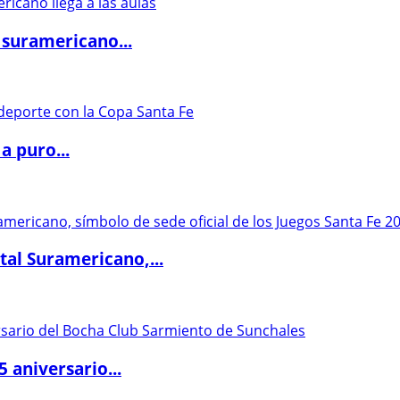
 suramericano...
a puro...
al Suramericano,...
5 aniversario...