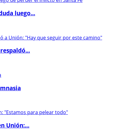
duda luego...
respaldó...
imnasia
n Unión:...