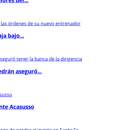
ores del...
a bajo...
drán aseguró...
ante Acasusso