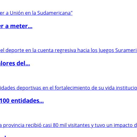
r a meter...
ores del...
00 entidades...