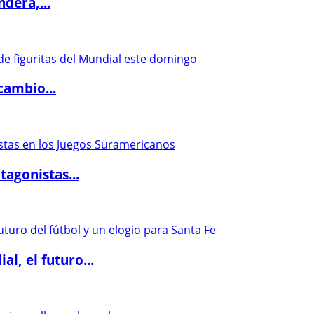
dera,...
cambio...
agonistas...
l, el futuro...