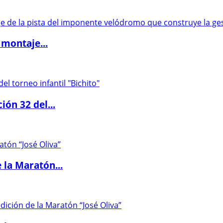
 montaje...
ón 32 del...
 la Maratón...