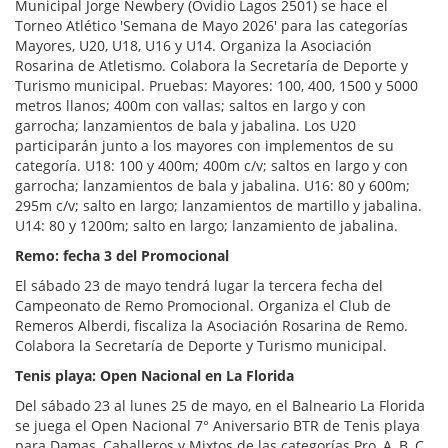
Municipal Jorge Newbery (Ovidio Lagos 2501) se hace el
Torneo Atlético 'Semana de Mayo 2026' para las categorías
Mayores, U20, U18, U16 y U14. Organiza la Asociación
Rosarina de Atletismo. Colabora la Secretaría de Deporte y
Turismo municipal. Pruebas: Mayores: 100, 400, 1500 y 5000
metros llanos; 400m con vallas; saltos en largo y con
garrocha; lanzamientos de bala y jabalina. Los U20
participarán junto a los mayores con implementos de su
categoría. U18: 100 y 400m; 400m c/v; saltos en largo y con
garrocha; lanzamientos de bala y jabalina. U16: 80 y 600m;
295m c/v; salto en largo; lanzamientos de martillo y jabalina.
U14: 80 y 1200m; salto en largo; lanzamiento de jabalina.
Remo: fecha 3 del Promocional
El sábado 23 de mayo tendrá lugar la tercera fecha del
Campeonato de Remo Promocional. Organiza el Club de
Remeros Alberdi, fiscaliza la Asociación Rosarina de Remo.
Colabora la Secretaría de Deporte y Turismo municipal.
Tenis playa: Open Nacional en La Florida
Del sábado 23 al lunes 25 de mayo, en el Balneario La Florida
se juega el Open Nacional 7° Aniversario BTR de Tenis playa
para Damas, Caballeros y Mixtos de las categorías Pro, A, B, C