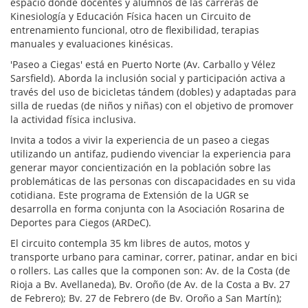
espacio donde docentes y alumnos de las carreras de
Kinesiología y Educación Física hacen un Circuito de
entrenamiento funcional, otro de flexibilidad, terapias
manuales y evaluaciones kinésicas.
'Paseo a Ciegas' está en Puerto Norte (Av. Carballo y Vélez
Sarsfield). Aborda la inclusión social y participación activa a
través del uso de bicicletas tándem (dobles) y adaptadas para
silla de ruedas (de niños y niñas) con el objetivo de promover
la actividad física inclusiva.
Invita a todos a vivir la experiencia de un paseo a ciegas
utilizando un antifaz, pudiendo vivenciar la experiencia para
generar mayor concientización en la población sobre las
problemáticas de las personas con discapacidades en su vida
cotidiana. Este programa de Extensión de la UGR se
desarrolla en forma conjunta con la Asociación Rosarina de
Deportes para Ciegos (ARDeC).
El circuito contempla 35 km libres de autos, motos y
transporte urbano para caminar, correr, patinar, andar en bici
o rollers. Las calles que la componen son: Av. de la Costa (de
Rioja a Bv. Avellaneda), Bv. Oroño (de Av. de la Costa a Bv. 27
de Febrero); Bv. 27 de Febrero (de Bv. Oroño a San Martín);