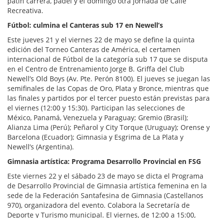
patín carrera, pádel y el domingo otra jornada de Calle
Recreativa.
Fútbol: culmina el Canteras sub 17 en Newell’s
Este jueves 21 y el viernes 22 de mayo se define la quinta
edición del Torneo Canteras de América, el certamen
internacional de Fútbol de la categoría sub 17 que se disputa
en el Centro de Entrenamiento Jorge B. Griffa del Club
Newell’s Old Boys (Av. Pte. Perón 8100). El jueves se juegan las
semifinales de las Copas de Oro, Plata y Bronce, mientras que
las finales y partidos por el tercer puesto están previstas para
el viernes (12:00 y 15:30). Participan las selecciones de
México, Panamá, Venezuela y Paraguay; Gremio (Brasil);
Alianza Lima (Perú); Peñarol y City Torque (Uruguay); Orense y
Barcelona (Ecuador); Gimnasia y Esgrima de La Plata y
Newell’s (Argentina).
Gimnasia artística: Programa Desarrollo Provincial en FSG
Este viernes 22 y el sábado 23 de mayo se dicta el Programa
de Desarrollo Provincial de Gimnasia artística femenina en la
sede de la Federación Santafesina de Gimnasia (Castellanos
970), organizadora del evento. Colabora la Secretaría de
Deporte y Turismo municipal. El viernes, de 12:00 a 15:00,