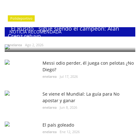
Polideportivo
¨El Rusito¨ sigue siendo el campeón: Alan
NOTICIA RECOMENDADA
Crenz retuvo...
enelarea
Ago 2, 2026
Messi odio perder, él juega con pelotas ¿No
Diego?
enelarea
Jul 17, 2026
Se viene el Mundial: La guía para No
apostar y ganar
enelarea
Jun 8, 2026
El país goleado
enelarea
Ene 12, 2026