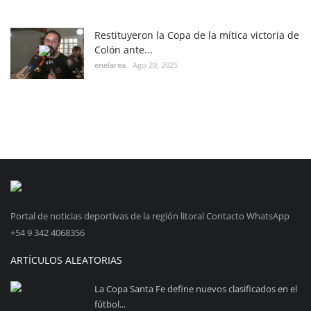
Restituyeron la Copa de la mítica victoria de
Colón ante...
enelarea
Ago 29, 2025
Portal de noticias deportivas de la región litoral Contacto WhatsApp
+54 9 342 4068356
ARTÍCULOS ALEATORIAS
La Copa Santa Fe define nuevos clasificados en el
fútbol...