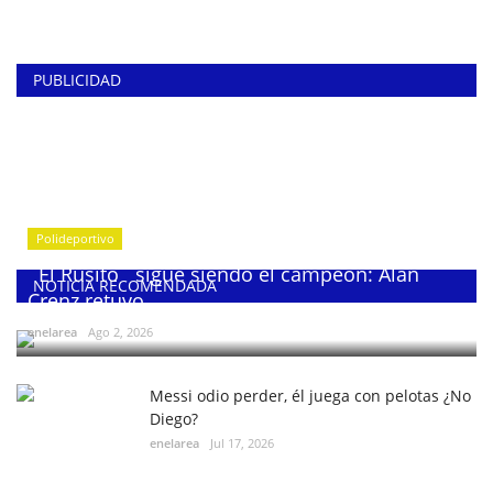
PUBLICIDAD
Polideportivo
¨El Rusito¨ sigue siendo el campeón: Alan
NOTICIA RECOMENDADA
Crenz retuvo...
enelarea
Ago 2, 2026
Messi odio perder, él juega con pelotas ¿No
Diego?
enelarea
Jul 17, 2026