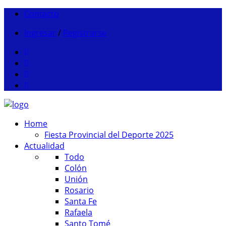
Contacto
Ingresar
/
Registrarse
Home
Fiesta Provincial del Deporte 2025
Actualidad
Todo
Colón
Unión
Rosario
Santa Fe
Rafaela
Santo Tomé