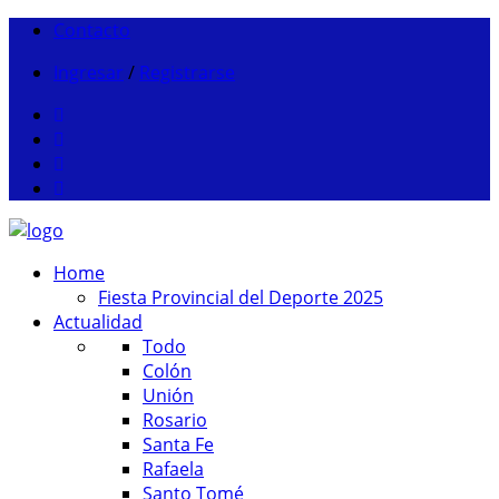
Contacto
Ingresar
/
Registrarse
Home
Fiesta Provincial del Deporte 2025
Actualidad
Todo
Colón
Unión
Rosario
Santa Fe
Rafaela
Santo Tomé