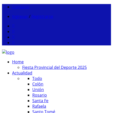
Contacto
Ingresar
/
Registrarse
Home
Fiesta Provincial del Deporte 2025
Actualidad
Todo
Colón
Unión
Rosario
Santa Fe
Rafaela
Santo Tomé