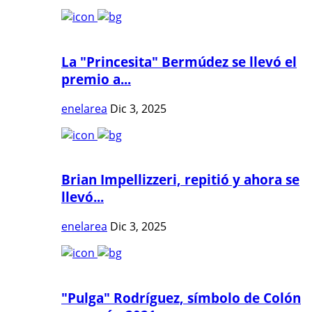
La "Princesita" Bermúdez se llevó el
premio a...
enelarea
Dic 3, 2025
Brian Impellizzeri, repitió y ahora se
llevó...
enelarea
Dic 3, 2025
"Pulga" Rodríguez, símbolo de Colón