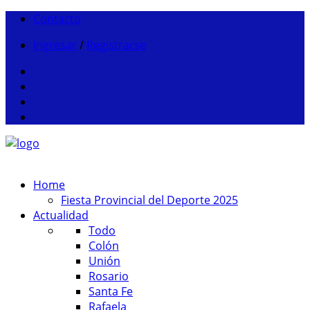
Contacto
Ingresar
/
Registrarse
Home
Fiesta Provincial del Deporte 2025
Actualidad
Todo
Colón
Unión
Rosario
Santa Fe
Rafaela