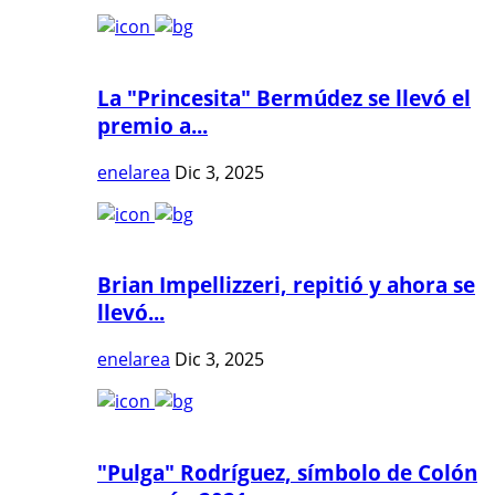
La "Princesita" Bermúdez se llevó el
premio a...
enelarea
Dic 3, 2025
Brian Impellizzeri, repitió y ahora se
llevó...
enelarea
Dic 3, 2025
"Pulga" Rodríguez, símbolo de Colón