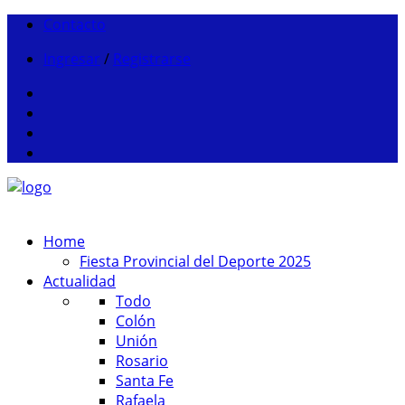
Contacto
Ingresar
/
Registrarse
Home
Fiesta Provincial del Deporte 2025
Actualidad
Todo
Colón
Unión
Rosario
Santa Fe
Rafaela