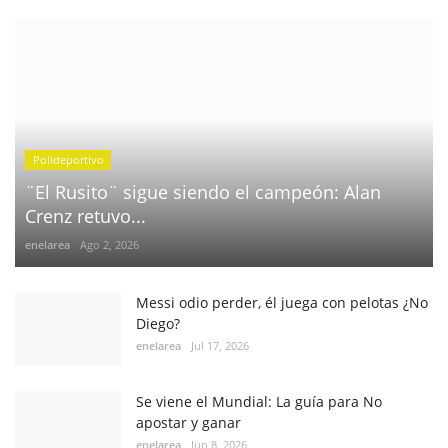
Polideportivo
¨El Rusito¨ sigue siendo el campeón: Alan
Crenz retuvo...
enelarea
Ago 2, 2026
Messi odio perder, él juega con pelotas ¿No
Diego?
enelarea
Jul 17, 2026
Se viene el Mundial: La guía para No
apostar y ganar
enelarea
Jun 8, 2026