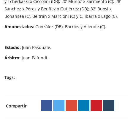
y Tcherkaski x Ciccolini (DB); 20' Muñoz x Sarmiento (C); 28'
Sánchez x Pérez y Benítez x Gutiérrez (DB); 32' Buosi x
Bonansea (C), Beltrán x Marcioni (C) y C. Ibarra x Lago (C).
Amonestados:
González (DB); Barrios y Allende (C).
Estadio:
Juan Pasquale.
Árbitro:
Juan Pafundi.
Tags:
Compartir