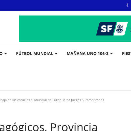
VO
FÚTBOL MUNDIAL
MAÑANA UNO 106-3
FIE
baja en las escuelas el Mundial de Fútbol y los Juegos Suramericanos
agógicos, Provincia