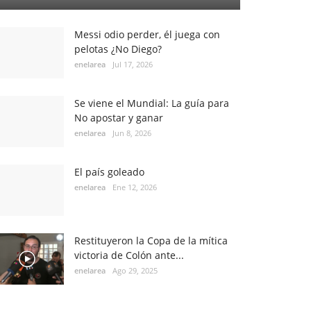
Messi odio perder, él juega con
pelotas ¿No Diego?
enelarea
Jul 17, 2026
Se viene el Mundial: La guía para
No apostar y ganar
enelarea
Jun 8, 2026
El país goleado
enelarea
Ene 12, 2026
Restituyeron la Copa de la mítica
victoria de Colón ante...
enelarea
Ago 29, 2025