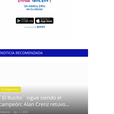
NOTICIA RECOMENDADA
Polideportivo
¨El Rusito¨ sigue siendo el
campeón: Alan Crenz retuvo...
enelarea
Ago 2, 2026