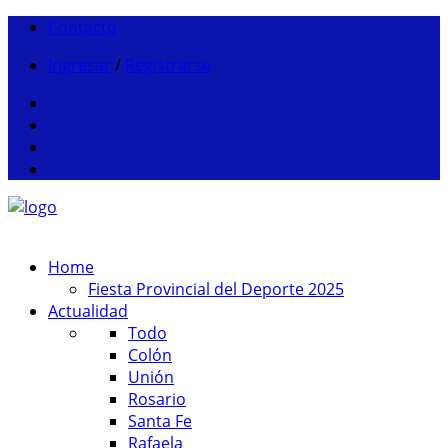
Contacto
Ingresar
/
Registrarse
Home
Fiesta Provincial del Deporte 2025
Actualidad
Todo
Colón
Unión
Rosario
Santa Fe
Rafaela