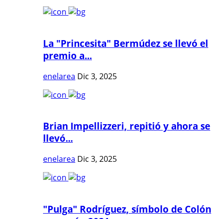
La "Princesita" Bermúdez se llevó el
premio a...
enelarea
Dic 3, 2025
Brian Impellizzeri, repitió y ahora se
llevó...
enelarea
Dic 3, 2025
"Pulga" Rodríguez, símbolo de Colón