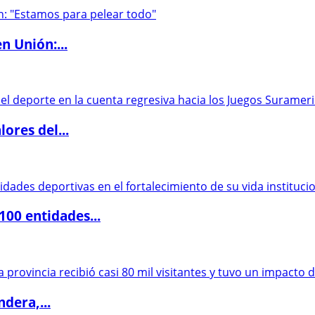
n Unión:...
ores del...
00 entidades...
dera,...