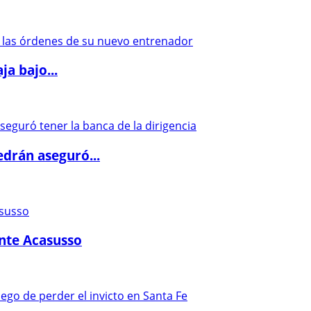
a bajo...
drán aseguró...
ante Acasusso