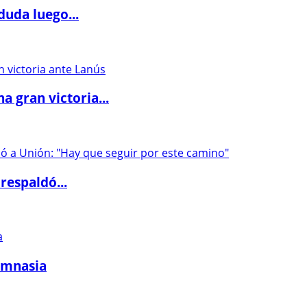
duda luego...
 gran victoria...
respaldó...
imnasia