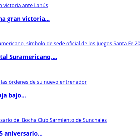
 gran victoria...
al Suramericano,...
a bajo...
5 aniversario...