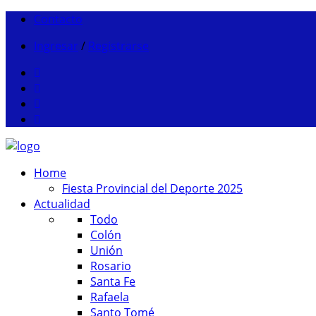
Contacto
Ingresar
/
Registrarse
Home
Fiesta Provincial del Deporte 2025
Actualidad
Todo
Colón
Unión
Rosario
Santa Fe
Rafaela
Santo Tomé