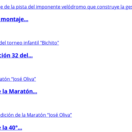
 montaje...
ón 32 del...
 la Maratón...
la 40°...