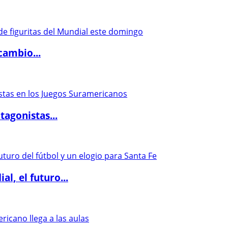
cambio...
agonistas...
l, el futuro...