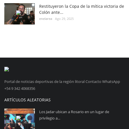
Restituyeron la Copa de la mítica victoria de
Colón ante...
enelarea
Ago 29, 2025
Portal de noticias deportivas de la región litoral Contacto WhatsApp
+54 9 342 4068356
ARTÍCULOS ALEATORIAS
Los Jadar ubican a Rosario en un lugar de
privilegio a...