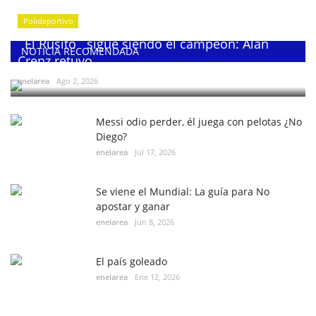
Polideportivo
¨El Rusito¨ sigue siendo el campeón: Alan
NOTICIA RECOMENDADA
Crenz retuvo...
enelarea
Ago 2, 2026
Messi odio perder, él juega con pelotas ¿No
Diego?
enelarea
Jul 17, 2026
Se viene el Mundial: La guía para No
apostar y ganar
enelarea
Jun 8, 2026
El país goleado
enelarea
Ene 12, 2026