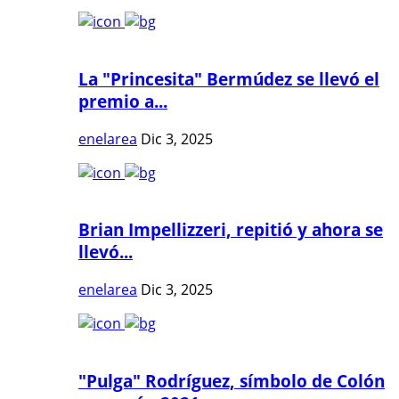
La "Princesita" Bermúdez se llevó el
premio a...
enelarea
Dic 3, 2025
Brian Impellizzeri, repitió y ahora se
llevó...
enelarea
Dic 3, 2025
"Pulga" Rodríguez, símbolo de Colón