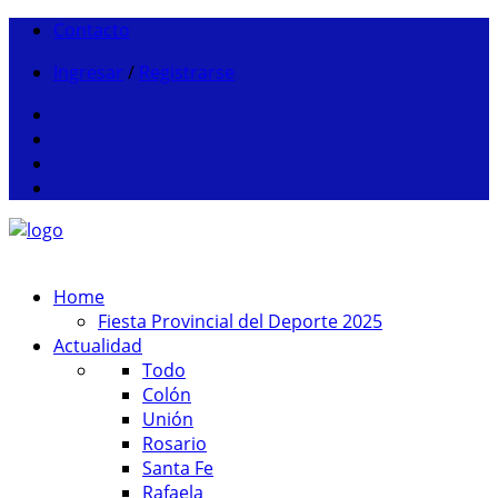
Contacto
Ingresar
/
Registrarse
Home
Fiesta Provincial del Deporte 2025
Actualidad
Todo
Colón
Unión
Rosario
Santa Fe
Rafaela