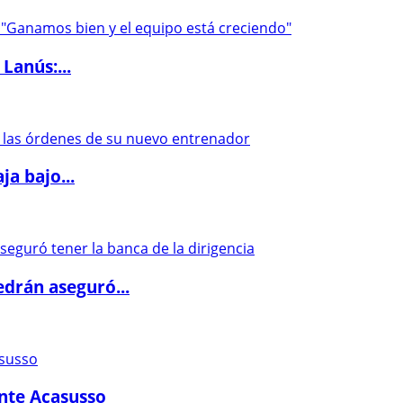
Lanús:...
a bajo...
drán aseguró...
ante Acasusso