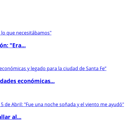
ón: "Era...
dades económicas...
lar al...