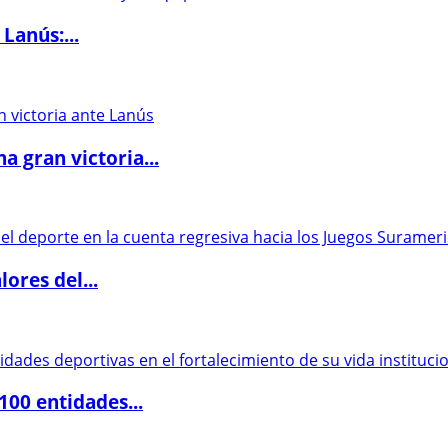
Lanús:...
 gran victoria...
ores del...
00 entidades...