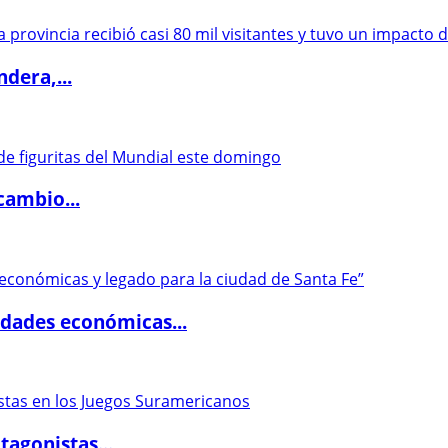
dera,...
cambio...
dades económicas...
agonistas...