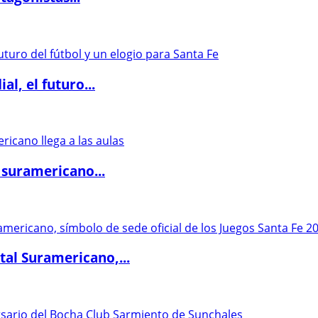
l, el futuro...
 suramericano...
al Suramericano,...