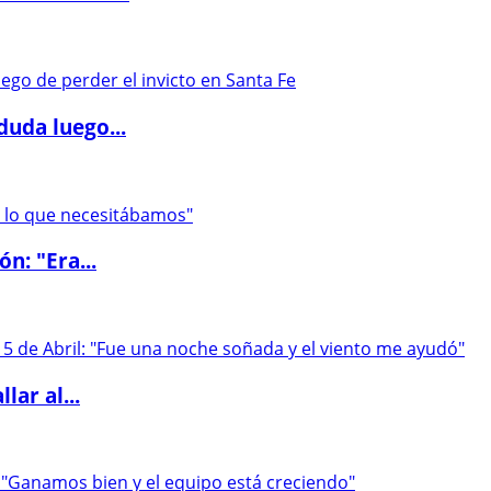
duda luego...
ón: "Era...
lar al...