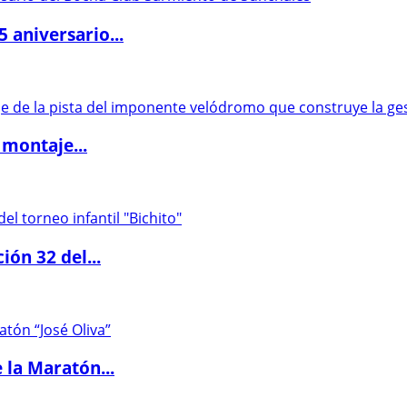
5 aniversario...
 montaje...
ón 32 del...
 la Maratón...