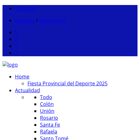
Contacto
Ingresar
/
Registrarse
Home
Fiesta Provincial del Deporte 2025
Actualidad
Todo
Colón
Unión
Rosario
Santa Fe
Rafaela
Santo Tomé