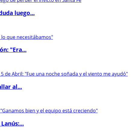
duda luego...
ón: "Era...
lar al...
Lanús:...