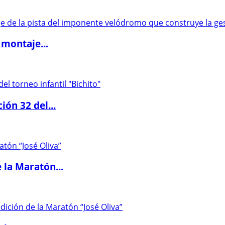
 montaje...
ón 32 del...
 la Maratón...