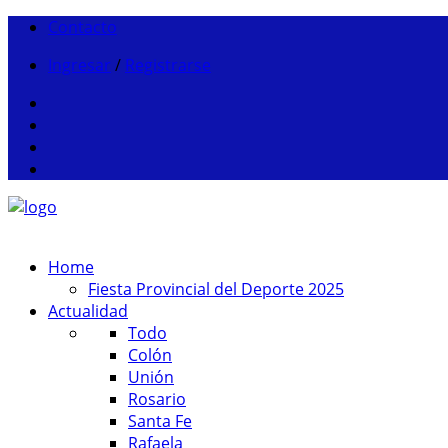
Contacto
Ingresar
/
Registrarse
Home
Fiesta Provincial del Deporte 2025
Actualidad
Todo
Colón
Unión
Rosario
Santa Fe
Rafaela