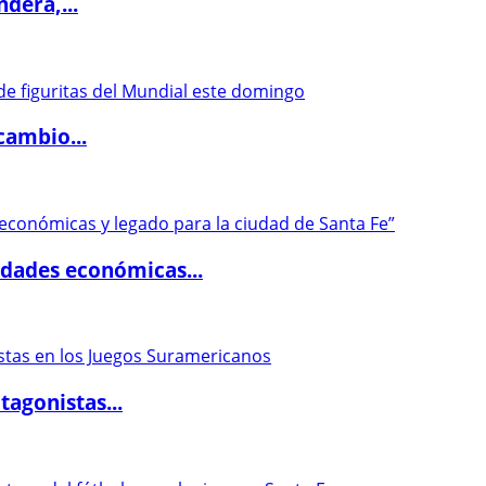
dera,...
cambio...
dades económicas...
agonistas...