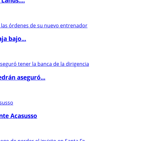
Lanús:...
a bajo...
drán aseguró...
ante Acasusso