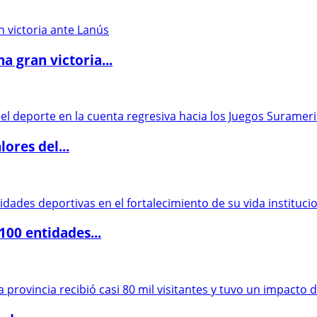
 gran victoria...
ores del...
00 entidades...