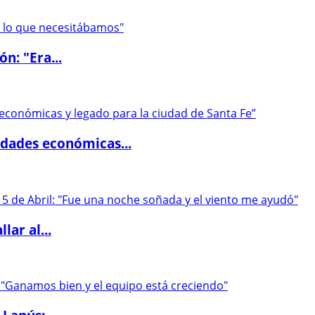
ón: "Era...
dades económicas...
lar al...