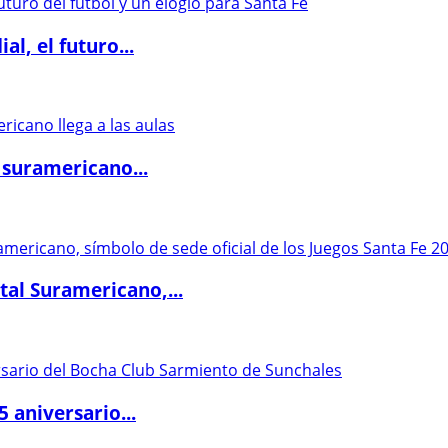
l, el futuro...
 suramericano...
al Suramericano,...
5 aniversario...