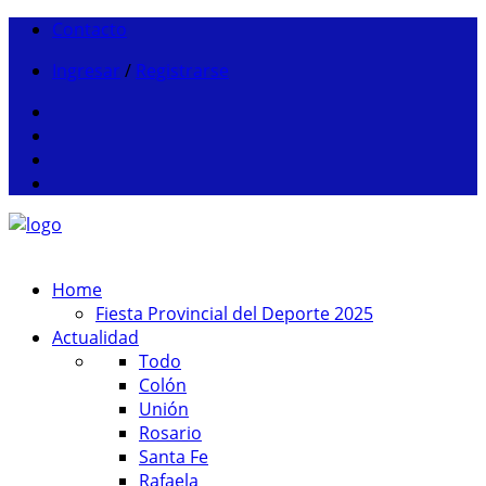
Contacto
Ingresar
/
Registrarse
Home
Fiesta Provincial del Deporte 2025
Actualidad
Todo
Colón
Unión
Rosario
Santa Fe
Rafaela