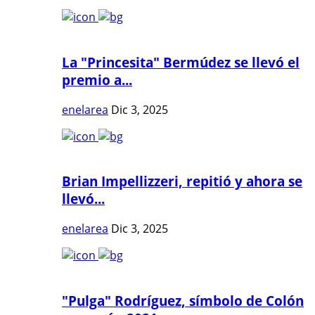
La "Princesita" Bermúdez se llevó el
premio a...
enelarea
Dic 3, 2025
Brian Impellizzeri, repitió y ahora se
llevó...
enelarea
Dic 3, 2025
"Pulga" Rodríguez, símbolo de Colón