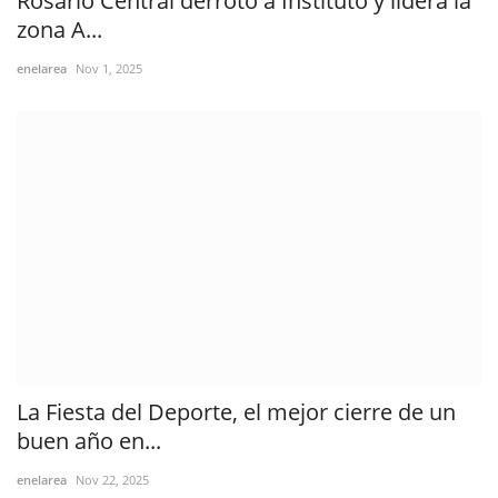
Rosario Central derrotó a Instituto y lidera la
zona A...
enelarea
Nov 1, 2025
La Fiesta del Deporte, el mejor cierre de un
buen año en...
enelarea
Nov 22, 2025