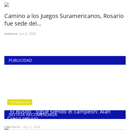
Camino a los Juegos Suramericanos, Rosario
fue sede del...
enelarea
Jun 2, 2025
PUBLICIDAD
Polideportivo
¨El Rusito¨ sigue siendo el campeón: Alan
NOTICIA RECOMENDADA
Crenz retuvo...
enelarea
Ago 2, 2026