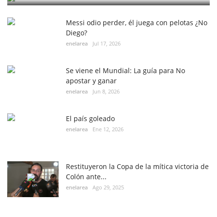
Messi odio perder, él juega con pelotas ¿No
Diego?
enelarea
Jul 17, 2026
Se viene el Mundial: La guía para No
apostar y ganar
enelarea
Jun 8, 2026
El país goleado
enelarea
Ene 12, 2026
Restituyeron la Copa de la mítica victoria de
Colón ante...
enelarea
Ago 29, 2025