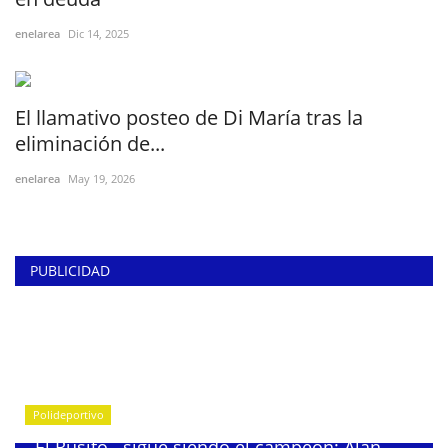
enelarea
Dic 14, 2025
El llamativo posteo de Di María tras la
eliminación de...
enelarea
May 19, 2026
PUBLICIDAD
Polideportivo
¨El Rusito¨ sigue siendo el campeón: Alan