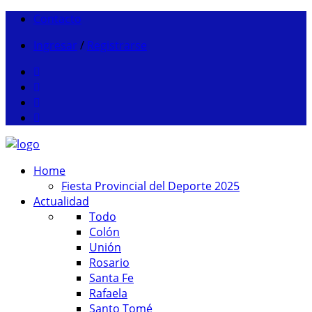
Contacto
Ingresar
/
Registrarse
Home
Fiesta Provincial del Deporte 2025
Actualidad
Todo
Colón
Unión
Rosario
Santa Fe
Rafaela
Santo Tomé