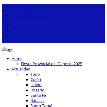
Contacto
Ingresar
/
Registrarse
Home
Fiesta Provincial del Deporte 2025
Actualidad
Todo
Colón
Unión
Rosario
Santa Fe
Rafaela
Santo Tomé