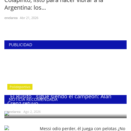
Argentina: los...
enelarea
Abr 21, 2026
PUBLICIDAD
Polideportivo
¨El Rusito¨ sigue siendo el campeón: Alan
NOTICIA RECOMENDADA
Crenz retuvo...
enelarea
Ago 2, 2026
Messi odio perder, él juega con pelotas ¿No