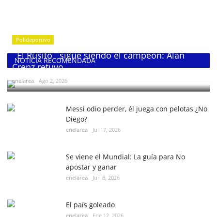
Polideportivo
¨El Rusito¨ sigue siendo el campeón: Alan
NOTICIA RECOMENDADA
Crenz retuvo...
enelarea
Ago 2, 2026
Messi odio perder, él juega con pelotas ¿No
Diego?
enelarea
Jul 17, 2026
Se viene el Mundial: La guía para No
apostar y ganar
enelarea
Jun 8, 2026
El país goleado
enelarea
Ene 12, 2026