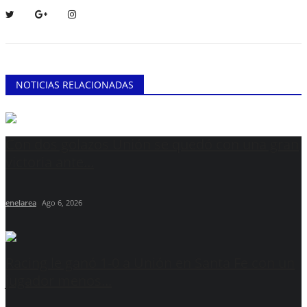
NOTICIAS RELACIONADAS
Con dos golazos Unión se quedó con una gran
victoria ante...
enelarea
Ago 6, 2026
Racing le ganó 1-0 a Unión en Santa Fe con un
jugador menos...