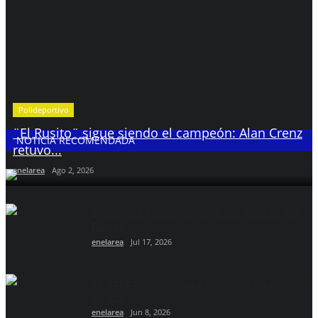
Polideportivo
¨El Rusito¨ sigue siendo el campeón: Alan Crenz
NOTICIA RECOMENDADA
retuvo...
enelarea
Ago 2, 2026
Messi odio perder, él juega con pelotas ¿No
Diego?
enelarea
Jul 17, 2026
Se viene el Mundial: La guía para No apostar
y ganar
enelarea
Jun 8, 2026