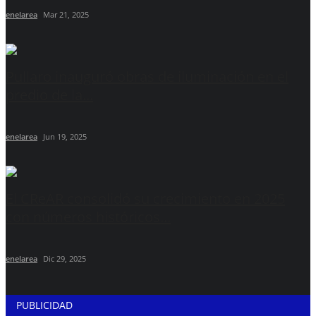
enelarea
Mar 21, 2025
Pullaro inauguró obras de iluminación en el
predio de la...
enelarea
Jun 19, 2025
El CReAR consolidó su crecimiento en 2025
con números históricos...
enelarea
Dic 29, 2025
PUBLICIDAD