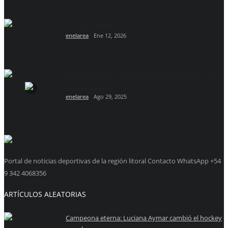
El país goleado
enelarea
Ene 12, 2026
Restituyeron la Copa de la mítica victoria de
Colón ante...
enelarea
Ago 29, 2025
Portal de noticias deportivas de la región litoral Contacto WhatsApp +54
9 342 4068356
ARTÍCULOS ALEATORIAS
Campeona eterna: Luciana Aymar cambió el hockey