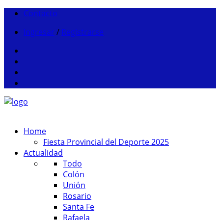
Contacto
Ingresar
/
Registrarse
Home
Fiesta Provincial del Deporte 2025
Actualidad
Todo
Colón
Unión
Rosario
Santa Fe
Rafaela