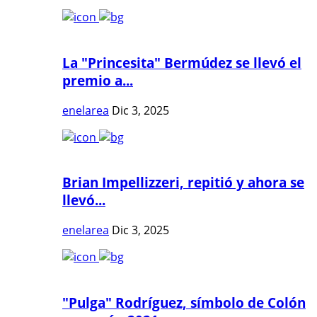
La "Princesita" Bermúdez se llevó el
premio a...
enelarea
Dic 3, 2025
Brian Impellizzeri, repitió y ahora se
llevó...
enelarea
Dic 3, 2025
"Pulga" Rodríguez, símbolo de Colón