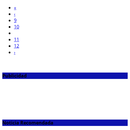
«
‹
9
10
11
12
›
Publicidad
Noticia Recomendada