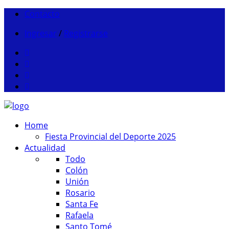
Contacto
Ingresar
/
Registrarse
Home
Fiesta Provincial del Deporte 2025
Actualidad
Todo
Colón
Unión
Rosario
Santa Fe
Rafaela
Santo Tomé