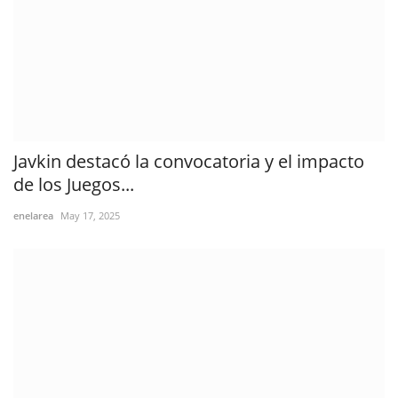
Javkin destacó la convocatoria y el impacto
de los Juegos...
enelarea
May 17, 2025