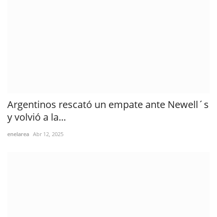
Argentinos rescató un empate ante Newell´s
y volvió a la...
enelarea
Abr 12, 2025