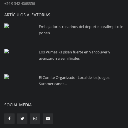
+54 9 342 4068356
ARTÍCULOS ALEATORIAS
Embajadores rosarinos del deporte paralímpico le
ponen...
Los Pumas 7s pisan fuerte en Vancouver y
avanzaron a semifinales
El Comité Organizador Local de los Juegos
Suramericanos...
SOCIAL MEDIA