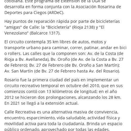
cotidiana. Este programa de Extensión de la UGR se
desarrolla en forma conjunta con la Asociación Rosarina de
Deportes para Ciegos (ARDeC).
Hay puntos de reparación rápida por parte de bicicleterías
"amigas" de Calle: la "Bicicletería" (Rioja 2138) y "El
Venezolano" (Balcarce 1317).
El circuito contempla 35 km libres de autos, motos y
transporte urbano para caminar, correr, patinar, andar en bici
o rollers. Las calles que la componen son: Av. de la Costa (de
Rioja a Bv. Avellaneda), Bv. Oroño (de Av. de la Costa a Bv. 27
de Febrero); Bv. 27 de Febrero (de Bv. Oroño a San Martín);
Av. San Martín (de Bv. 27 de Febrero hasta Av. del Rosario).
Rosario fue la primera ciudad del país en implementar un
circuito recreativo temporal en octubre del 2010, que en sus
comienzos contó con 13 kilómetros de longitud; en el año
2012 se hicieron dos prolongaciones, alcanzando los 28 km.
En 2021 se llegó a la extensión actual.
Calle Recreativa es una alternativa masiva de convivencia,
encuentro, esparcimiento, vida saludable, actividad física y
movilidad activa para toda la ciudadanía. Brinda un espacio
público ordenado, aprovechado por todas las edades.