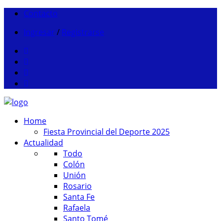
Contacto
Ingresar
/
Registrarse
Home
Fiesta Provincial del Deporte 2025
Actualidad
Todo
Colón
Unión
Rosario
Santa Fe
Rafaela
Santo Tomé