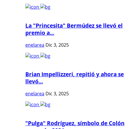
La "Princesita" Bermúdez se llevó el
premio a...
enelarea
Dic 3, 2025
Brian Impellizzeri, repitió y ahora se
llevó...
enelarea
Dic 3, 2025
"Pulga" Rodríguez, símbolo de Colón