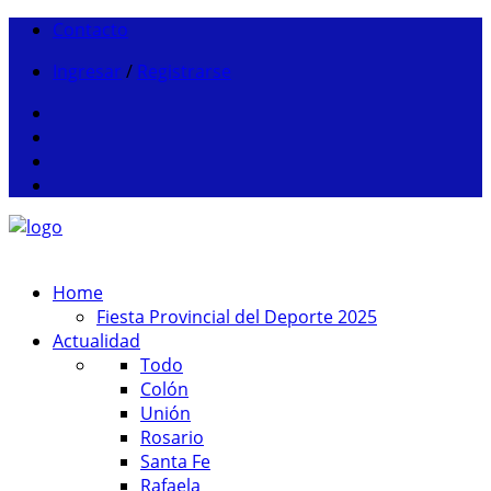
Contacto
Ingresar
/
Registrarse
Home
Fiesta Provincial del Deporte 2025
Actualidad
Todo
Colón
Unión
Rosario
Santa Fe
Rafaela