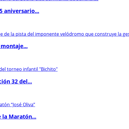
5 aniversario...
 montaje...
ón 32 del...
 la Maratón...