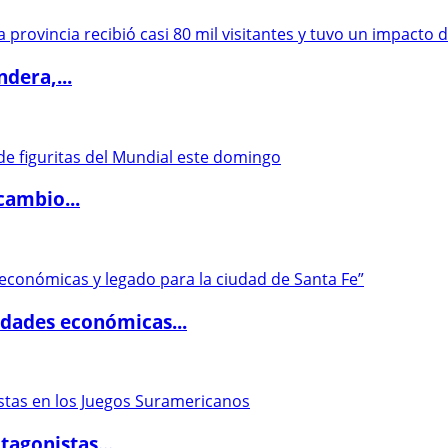
dera,...
cambio...
dades económicas...
agonistas...