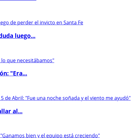
duda luego...
ón: "Era...
lar al...