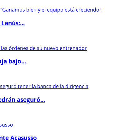
Lanús:...
a bajo...
drán aseguró...
ante Acasusso