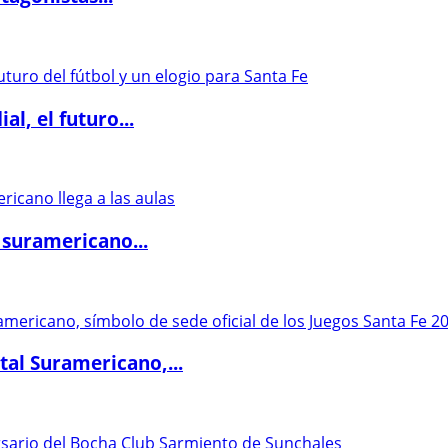
l, el futuro...
 suramericano...
al Suramericano,...