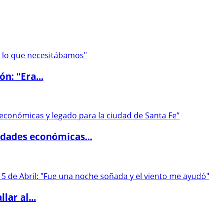
ón: "Era...
dades económicas...
lar al...