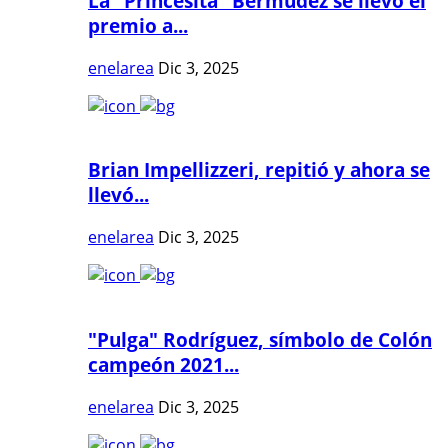
La "Princesita" Bermúdez se llevó el
premio a...
enelarea
Dic 3, 2025
Brian Impellizzeri, repitió y ahora se
llevó...
enelarea
Dic 3, 2025
"Pulga" Rodríguez, símbolo de Colón
campeón 2021...
enelarea
Dic 3, 2025