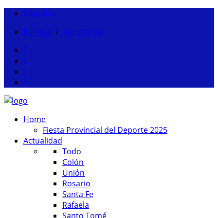
Contacto
Ingresar
/
Registrarse
Home
Fiesta Provincial del Deporte 2025
Actualidad
Todo
Colón
Unión
Rosario
Santa Fe
Rafaela
Santo Tomé