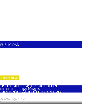
PUBLICIDAD
Polideportivo
¨El Rusito¨ sigue siendo el
NOTICIA RECOMENDADA
campeón: Alan Crenz retuvo...
enelarea
Ago 2, 2026