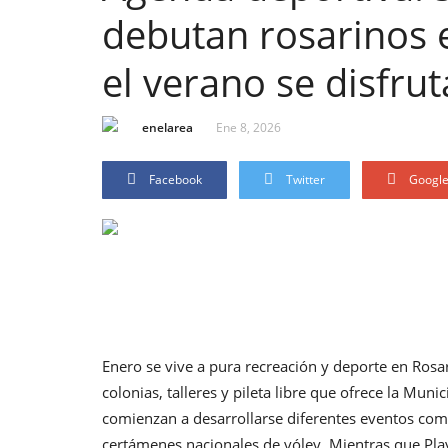
debutan rosarinos e
el verano se disfru
enelarea
Ene 8, 2026
Facebook
Twitter
Googl
Enero se vive a pura recreación y deporte en Rosar
colonias, talleres y pileta libre que ofrece la Muni
comienzan a desarrollarse diferentes eventos compe
certámenes nacionales de vóley. Mientras que Pla