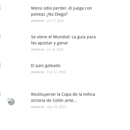
Messi odio perder, él juega con
pelotas ¿No Diego?
enelarea
Jul 17, 2026
Se viene el Mundial: La guía para
No apostar y ganar
enelarea
Jun 8, 2026
El país goleado
enelarea
Ene 12, 2026
Restituyeron la Copa de la mítica
victoria de Colón ante...
enelarea
Ago 29, 2025