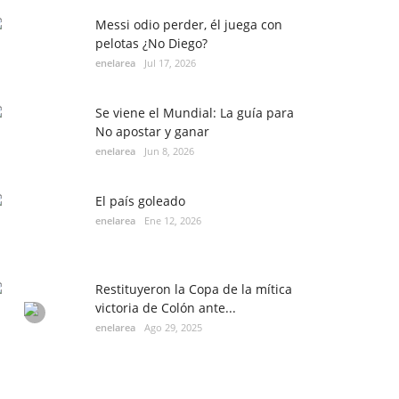
Messi odio perder, él juega con
pelotas ¿No Diego?
enelarea
Jul 17, 2026
Se viene el Mundial: La guía para
No apostar y ganar
enelarea
Jun 8, 2026
El país goleado
enelarea
Ene 12, 2026
Restituyeron la Copa de la mítica
victoria de Colón ante...
enelarea
Ago 29, 2025