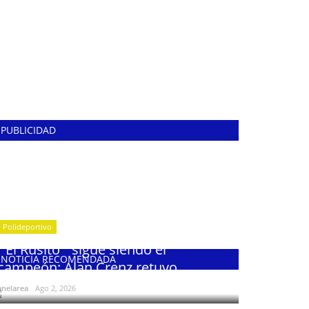
PUBLICIDAD
Polideportivo
¨El Rusito¨ sigue siendo el
NOTICIA RECOMENDADA
campeón: Alan Crenz retuvo...
enelarea
Ago 2, 2026