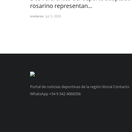
rosarino representan...
enelarea
Jul 5, 2026
Portal de noticias deportivas de la región litoral Contacto
WhatsApp +54 9 342 4068356