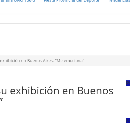
añana UNO 106-3
Fiesta Provincial del Deporte
Tendencia
 exhibición en Buenos Aires: “Me emociona”
P
su exhibición en Buenos
”
N