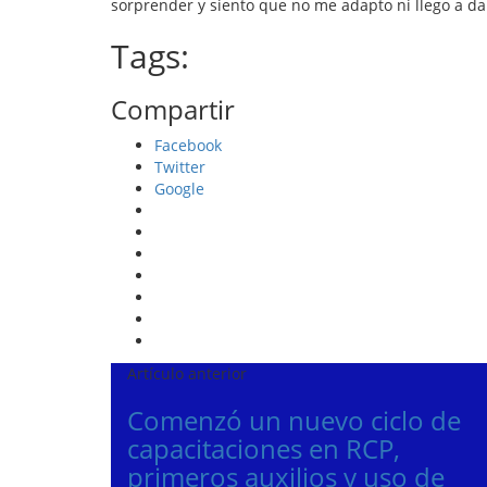
sorprender y siento que no me adapto ni llego a da
Tags:
Compartir
Facebook
Twitter
Google
Artículo anterior
Comenzó un nuevo ciclo de
capacitaciones en RCP,
primeros auxilios y uso de