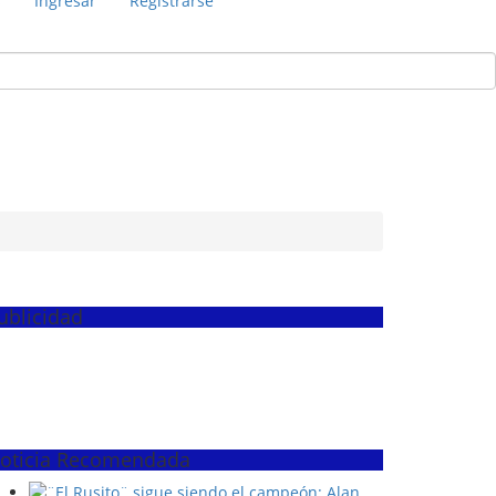
s
Ingresar
Registrarse
ublicidad
oticia Recomendada