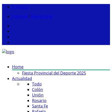
Contacto
Ingresar
/
Registrarse
Home
Fiesta Provincial del Deporte 2025
Actualidad
Todo
Colón
Unión
Rosario
Santa Fe
Rafaela