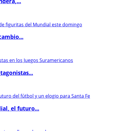
dera,...
cambio...
agonistas...
l, el futuro...