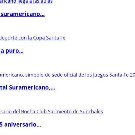
 suramericano...
a puro...
al Suramericano,...
5 aniversario...