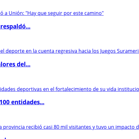
respaldó...
ores del...
00 entidades...