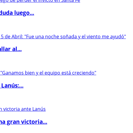
duda luego...
lar al...
Lanús:...
 gran victoria...