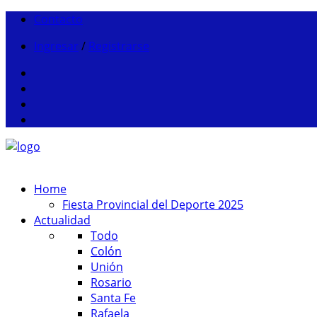
Contacto
Ingresar
/
Registrarse
Home
Fiesta Provincial del Deporte 2025
Actualidad
Todo
Colón
Unión
Rosario
Santa Fe
Rafaela