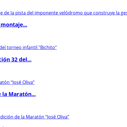
 montaje...
ón 32 del...
 la Maratón...