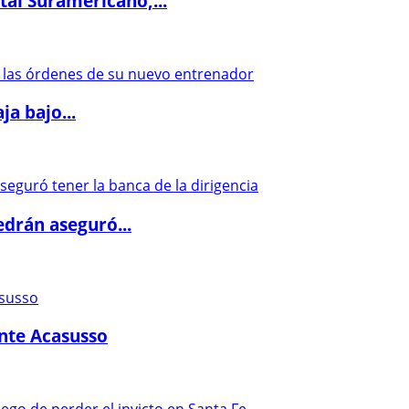
al Suramericano,...
a bajo...
drán aseguró...
ante Acasusso