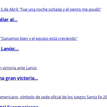
lar al...
Lanús:...
 gran victoria...