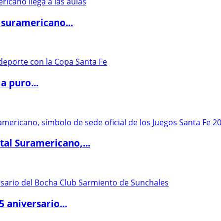
 suramericano...
a puro...
al Suramericano,...
5 aniversario...