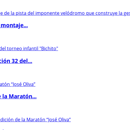
 montaje...
ón 32 del...
 la Maratón...