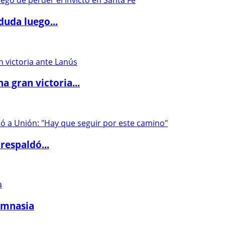
duda luego...
 gran victoria...
respaldó...
imnasia