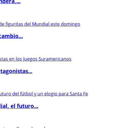
dera,...
cambio...
agonistas...
l, el futuro...