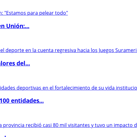
n Unión:...
ores del...
00 entidades...