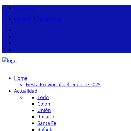
Contacto
Ingresar
/
Registrarse
Home
Fiesta Provincial del Deporte 2025
Actualidad
Todo
Colón
Unión
Rosario
Santa Fe
Rafaela