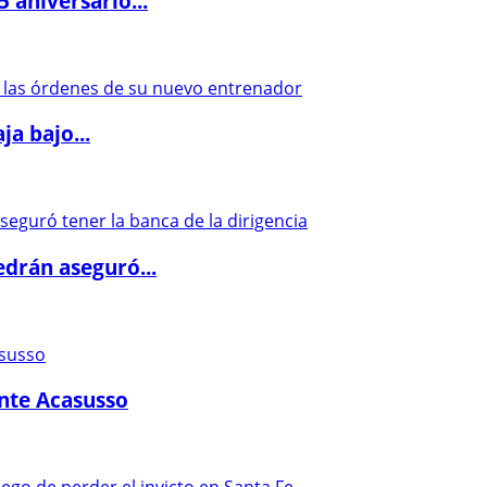
5 aniversario...
a bajo...
drán aseguró...
ante Acasusso