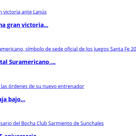
 gran victoria...
al Suramericano,...
a bajo...