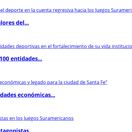
ores del...
00 entidades...
dades económicas...
agonistas...