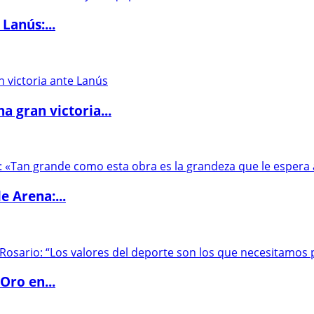
Lanús:...
 gran victoria...
e Arena:...
Oro en...