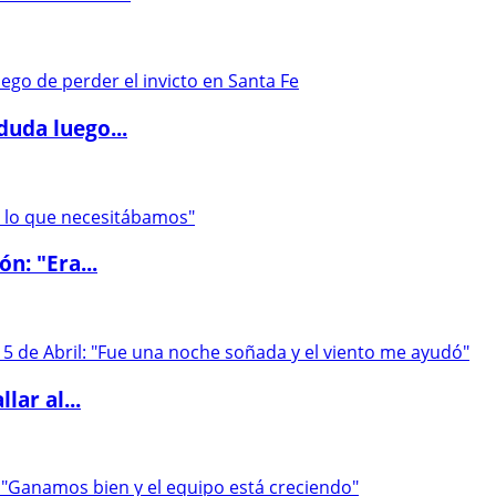
duda luego...
ón: "Era...
lar al...