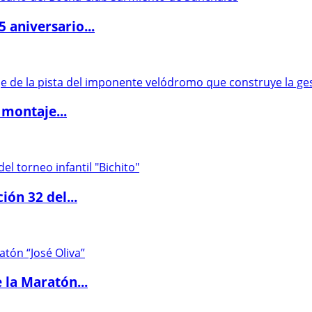
5 aniversario...
 montaje...
ón 32 del...
 la Maratón...