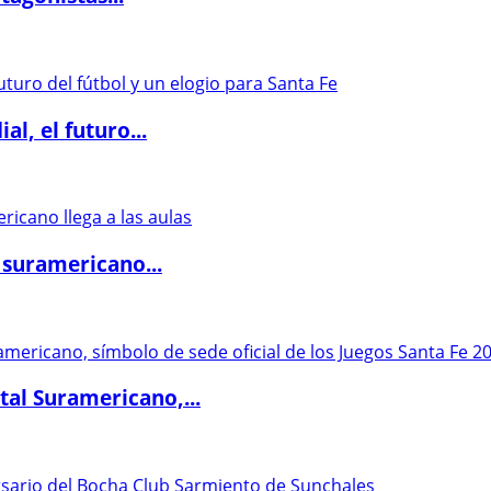
l, el futuro...
 suramericano...
al Suramericano,...