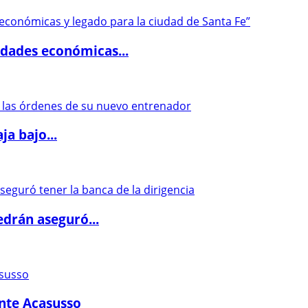
dades económicas...
a bajo...
drán aseguró...
ante Acasusso