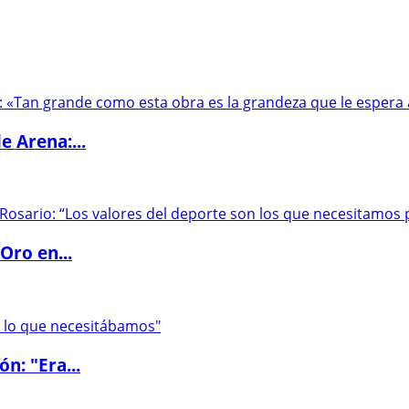
e Arena:...
Oro en...
ón: "Era...