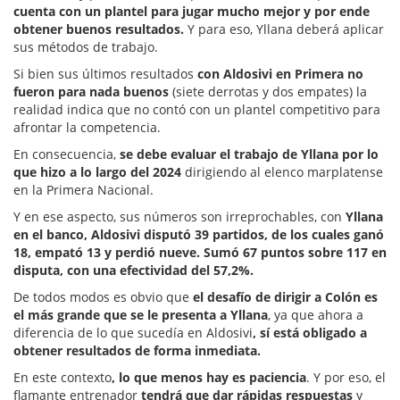
cuenta con un plantel para jugar mucho mejor y por ende
obtener buenos resultados.
Y para eso, Yllana deberá aplicar
sus métodos de trabajo.
Si bien sus últimos resultados
con Aldosivi en Primera no
fueron para nada buenos
(siete derrotas y dos empates) la
realidad indica que no contó con un plantel competitivo para
afrontar la competencia.
En consecuencia,
se debe evaluar el trabajo de Yllana por lo
que hizo a lo largo del 2024
dirigiendo al elenco marplatense
en la Primera Nacional.
Y en ese aspecto, sus números son irreprochables, con
Yllana
en el banco, Aldosivi disputó 39 partidos, de los cuales ganó
18, empató 13 y perdió nueve. Sumó 67 puntos sobre 117 en
disputa, con una efectividad del 57,2%.
De todos modos es obvio que
el desafío de dirigir a Colón es
el más grande que se le presenta a Yllana
, ya que ahora a
diferencia de lo que sucedía en Aldosivi
, sí está obligado a
obtener resultados de forma inmediata.
En este contexto
, lo que menos hay es paciencia
. Y por eso, el
flamante entrenador
tendrá que dar rápidas respuestas
y